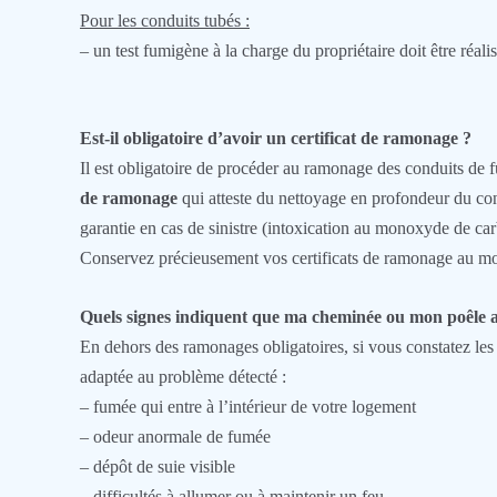
Pour les conduits tubés :
– un test fumigène à la charge du propriétaire doit être réalisé
Est-il obligatoire d’avoir un certificat de ramonage ?
Il est obligatoire de procéder au ramonage des conduits de 
de ramonage
qui atteste du nettoyage en profondeur du con
garantie en cas de sinistre (intoxication au monoxyde de c
Conservez précieusement vos certificats de ramonage au mo
Quels signes indiquent que ma cheminée ou mon poêle 
En dehors des ramonages obligatoires, si vous constatez les
adaptée au problème détecté :
– fumée qui entre à l’intérieur de votre logement
– odeur anormale de fumée
– dépôt de suie visible
– difficultés à allumer ou à maintenir un feu