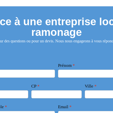
ce à une entreprise lo
ramonage
 questions ou pour un devis. Nous nous engageons à vous répondre r
Prénom
*
CP
*
Ville
*
ble
*
Email
*