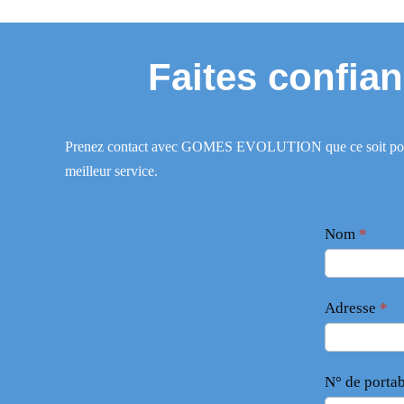
Faites confian
Prenez contact avec GOMES EVOLUTION que ce soit pour des
meilleur service.
C
Nom
*
o
n
t
Adresse
*
a
c
t
N° de porta