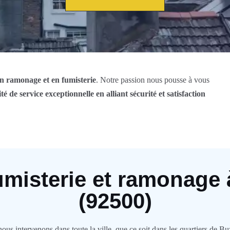
en ramonage et en fumisterie
. Notre passion nous pousse à vous
té de service exceptionnelle en alliant sécurité et satisfaction
umisterie et ramonage
(92500)
s intervenons dans toute la ville, que ce soit dans les quartiers de Buz