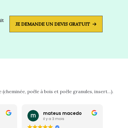
it
JE DEMANDE UN DEVIS GRATUIT
(cheminée, poêle à bois et poêle granules, insert…).
mateus macedo
il y a 3 mois