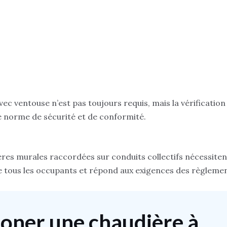
et d’un grand
professionnalisme. Exceptio
Je recommande bien
évidemment les yeux fermé
c ventouse n’est pas toujours requis, mais la vérification
e norme de sécurité et de conformité.
ières murales raccordées sur conduits collectifs nécessit
de tous les occupants et répond aux exigences des règleme
moner une chaudière à