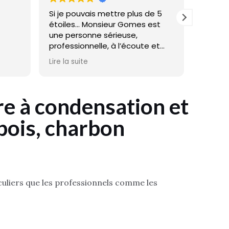
Si je pouvais mettre plus de 5
Le meil
étoiles... Monsieur Gomes est
une personne sérieuse,
professionnelle, à l’écoute et
d’une grande qualité humaine.
Lire la suite
nt ce
Le travail est très soigné. Je
recommande les yeux fermés.
Merci encore pour vos conseils
e à condensation et
s.
et votre excellent travail.
 bois, charbon
t
eux et
nt si
turer
rce
 soit
culiers que les professionnels comme les
hui :
gogue