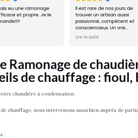
mais eu une ramonage
Il est rare de nos jours de
fficace et propre. Je le
trouver un artisan aussi
ande!!!!
passionné, compétent et
consciencieux. Un vrai
professionnel qui prend le
Lire la suite
temps d’expliquer claireme
qu’il fait, donne de précieux
conseils et n’hésite pas à
de Ramonage de chaudièr
partager ses contacts utile
ils de chauffage : fioul,
Ce qui est particulièremen
appréciable, c’est son séri
son sens du service : il revie
besoin sans chercher à fac
votre chaudière à condensation.
davantage, simplement pa
qu’il tient à ce que le travail
n de chauffage, nous intervenons aussi bien auprès de parti
parfaitement fait.
Un artisan comme on en
rencontre rarement aujourd’
s :
disponible, honnête, péda