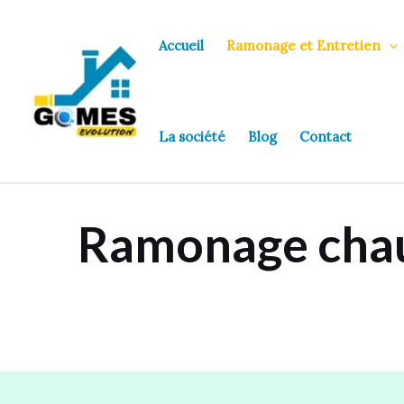
Aller
au
Accueil
Ramonage et Entretien
contenu
La société
Blog
Contact
Ramonage chaud