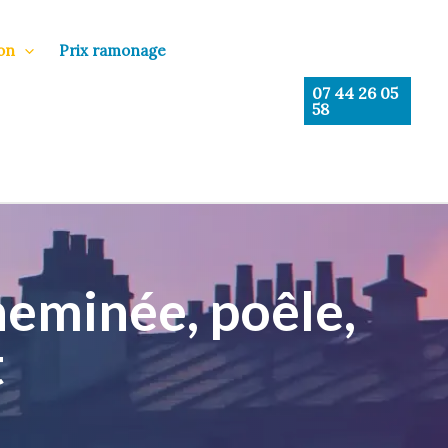
on
Prix ramonage
07 44 26 05
58
eminée, poêle,
t