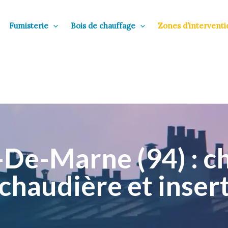
Fumisterie
Bois de chauffage
Zones d’interventi
De-Marne (94) : ch
chaudière et inser