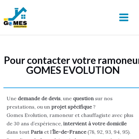
Aller
au
contenu
MAIN
MEN
Pour contacter votre ramoneu
GOMES EVOLUTION
Une
demande de devis
, une
question
sur nos
prestations, ou un
projet spécifique
?
Gomes Evolution, ramoneur et chauffagiste avec plus
de 30 ans d’expérience,
intervient à votre domicile
dans tout
Paris
et l’
Île-de-France
(78, 92, 93, 94, 95).