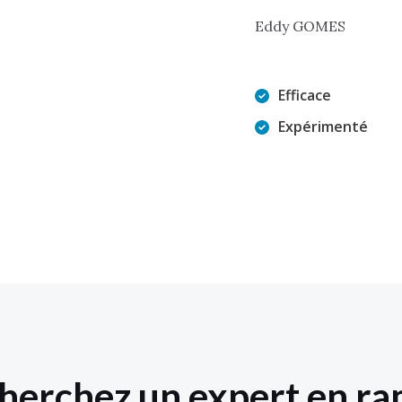
Eddy GOMES
Efficace
Expérimenté
herchez un expert en r