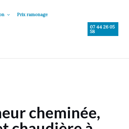
on
Prix ramonage
07 44 26 05
58
eur cheminée,
et chaudière à