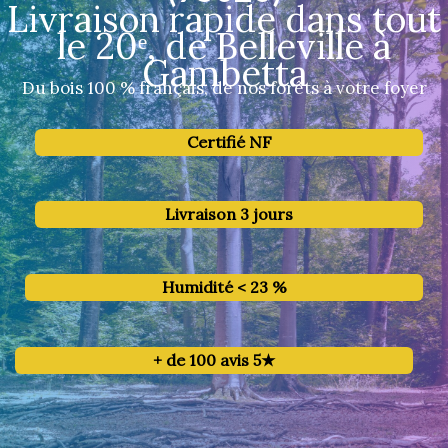
Livraison rapide dans tout
le 20ᵉ, de Belleville à
Gambetta
Du bois 100 % français, de nos forêts à votre foyer
Certifié NF
Livraison 3 jours
Humidité < 23 %
+ de 100 avis 5★