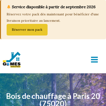
Service disponible à partir de septembre 2026
Réservez votre pack dès maintenant pour bénéficier d'une
livraison prioritaire au lancement.
Réserver mon pack
Aller
au
contenu
MAIN
MEN
Bois de chauffage à Paris 20
(75020)