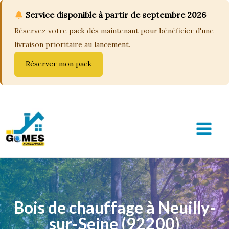
Service disponible à partir de septembre 2026
Réservez votre pack dès maintenant pour bénéficier d'une
livraison prioritaire au lancement.
Réserver mon pack
Aller
au
contenu
MAIN
MEN
Bois de chauffage à Neuilly-
sur-Seine (92200)