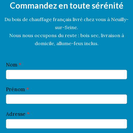
Commandez en toute sérénité
Du bois de chauffage français livré chez vous à Neuilly-
sur-Seine.
Nous nous occupons du reste : bois sec, livraison à
domicile, allume-feux inclus.
C
Nom
*
o
n
t
Prénom
*
a
c
t
Adresse
*