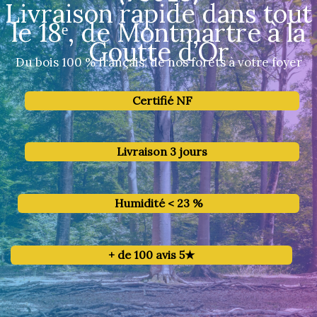
Livraison rapide dans tout
le 18ᵉ, de Montmartre à la
Goutte d’Or
Du bois 100 % français, de nos forêts à votre foyer
Certifié NF
Livraison 3 jours
Humidité < 23 %
+ de 100 avis 5★