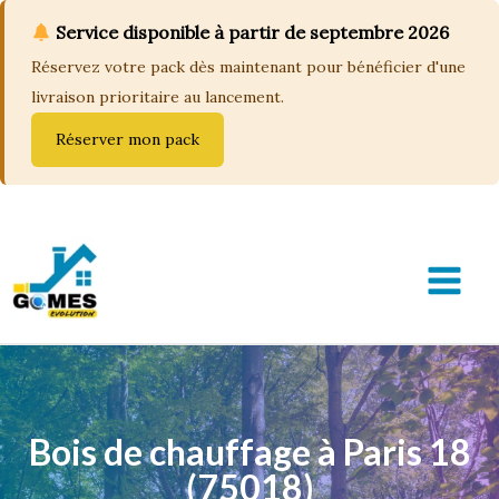
Service disponible à partir de septembre 2026
Réservez votre pack dès maintenant pour bénéficier d'une
livraison prioritaire au lancement.
Réserver mon pack
Aller
au
contenu
MAIN
MEN
Bois de chauffage à Paris 18
(75018)