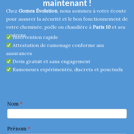
maintenant !
Chez
Gomes Évolution
, nous sommes à votre écoute
pour assurer la sécurité et le bon fonctionnement de
votre cheminée, poêle ou chaudière à
Paris 10
et ses
environs.
Intervention rapide
Attestation de ramonage conforme aux
assurances
Devis gratuit et sans engagement
Ramoneurs expérimentés, discrets et ponctuels
C
Nom
*
o
n
t
Prénom
*