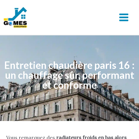
Aller
au
contenu
MAIN
MEN
Entretien chaudière paris 16 :
un chauffage sûr, performant
et conforme
Vous remarquez des
radiateurs froids en bas alors