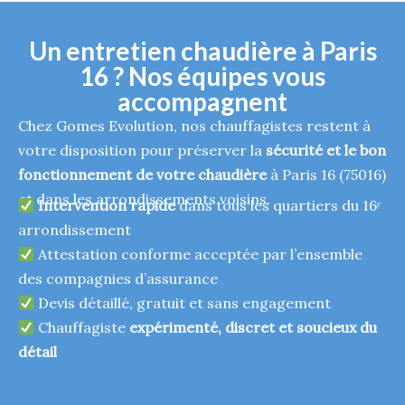
Un entretien chaudière à Paris
16 ? Nos équipes vous
accompagnent
Chez Gomes Evolution, nos chauffagistes restent à
votre disposition pour préserver la
sécurité et le bon
fonctionnement de votre chaudière
à Paris 16 (75016)
et dans les arrondissements voisins.
Intervention rapide
dans tous les quartiers du 16ᵉ
arrondissement
Attestation conforme acceptée par l’ensemble
des compagnies d’assurance
Devis détaillé, gratuit et sans engagement
Chauffagiste
expérimenté, discret et soucieux du
détail